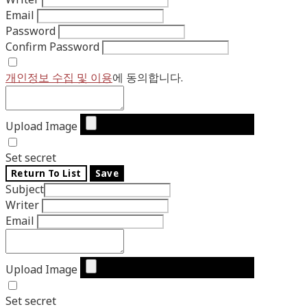
Email
Password
Confirm Password
개인정보 수집 및 이용
에 동의합니다.
Upload Image
Set secret
Return To List
Save
Subject
Writer
Email
Upload Image
Set secret