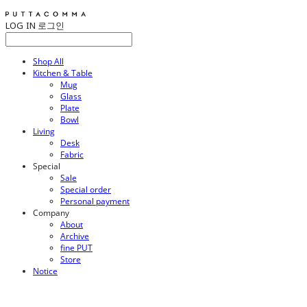
LOG IN
로그인
Shop All
Kitchen & Table
Mug
Glass
Plate
Bowl
Living
Desk
Fabric
Special
Sale
Special order
Personal payment
Company
About
Archive
fine PUT
Store
Notice