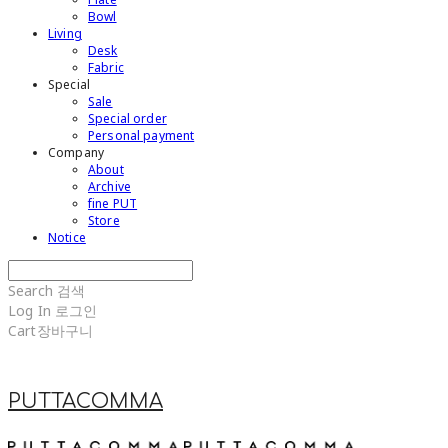
Bowl
Living
Desk
Fabric
Special
Sale
Special order
Personal payment
Company
About
Archive
fine PUT
Store
Notice
Search
검색
Log In
로그인
Cart
장바구니
PUTTACOMMA