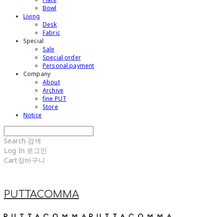
Bowl
Living
Desk
Fabric
Special
Sale
Special order
Personal payment
Company
About
Archive
fine PUT
Store
Notice
Search
검색
Log In
로그인
Cart
장바구니
PUTTACOMMA