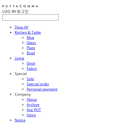
LOG IN
로그인
Shop All
Kitchen & Table
Mug
Glass
Plate
Bowl
Living
Desk
Fabric
Special
Sale
Special order
Personal payment
Company
About
Archive
fine PUT
Store
Notice