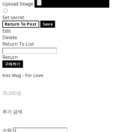
Upload Image
Set secret
Return To Post
Save
Edit
Delete
Return To List
Return
구매하기
Kiss Mug - For Love
35,000원
추가 금액
수량