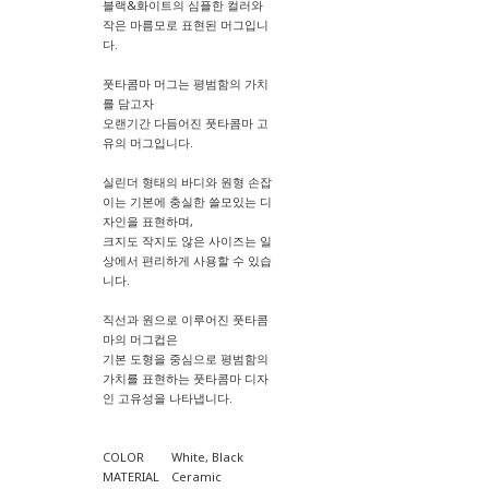
블랙&화이트의 심플한 컬러와
작은 마름모로 표현된 머그입니
다.
풋타콤마 머그는 평범함의 가치
를 담고자
오랜기간 다듬어진 풋타콤마 고
유의 머그입니다.
실린더 형태의 바디와 원형 손잡
이는 기본에 충실한 쓸모있는 디
자인을 표현하며,
크지도 작지도 않은 사이즈는 일
상에서 편리하게 사용할 수 있습
니다.
직선과 원으로 이루어진 풋타콤
마의 머그컵은
기본 도형을 중심으로 평범함의
가치를 표현하는 풋타콤마 디자
인 고유성을 나타냅니다.
COLOR White, Black
MATERIAL Ceramic