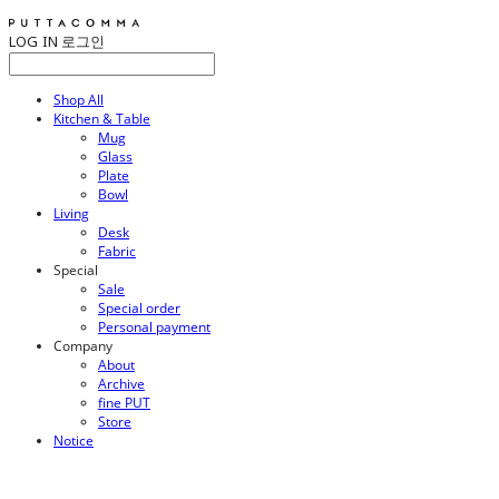
LOG IN
로그인
Shop All
Kitchen & Table
Mug
Glass
Plate
Bowl
Living
Desk
Fabric
Special
Sale
Special order
Personal payment
Company
About
Archive
fine PUT
Store
Notice