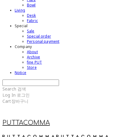
Bowl
Living
Desk
Fabric
Special
Sale
Special order
Personal payment
Company
About
Archive
fine PUT
Store
Notice
Search
검색
Log In
로그인
Cart
장바구니
PUTTACOMMA