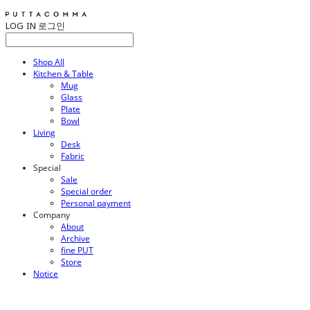
LOG IN
로그인
Shop All
Kitchen & Table
Mug
Glass
Plate
Bowl
Living
Desk
Fabric
Special
Sale
Special order
Personal payment
Company
About
Archive
fine PUT
Store
Notice