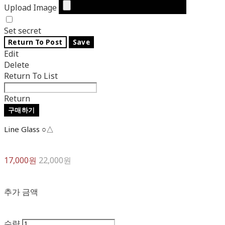
Upload Image
Set secret
Return To Post
Save
Edit
Delete
Return To List
Return
구매하기
Line Glass ○△
17,000원
22,000원
추가 금액
수량