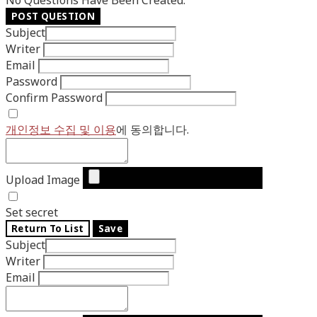
No Questions Have Been Created.
POST QUESTION
Subject
Writer
Email
Password
Confirm Password
개인정보 수집 및 이용
에 동의합니다.
Upload Image
Set secret
Return To List
Save
Subject
Writer
Email