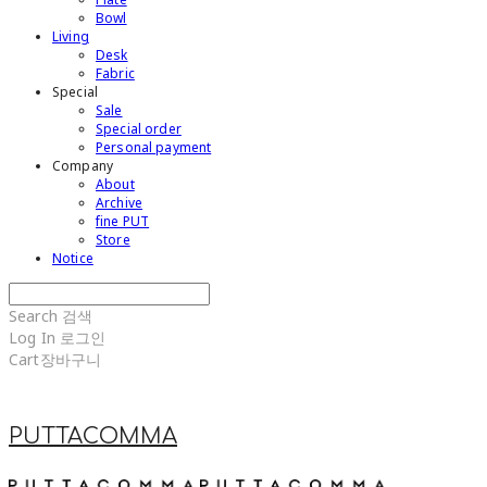
Bowl
Living
Desk
Fabric
Special
Sale
Special order
Personal payment
Company
About
Archive
fine PUT
Store
Notice
Search
검색
Log In
로그인
Cart
장바구니
PUTTACOMMA